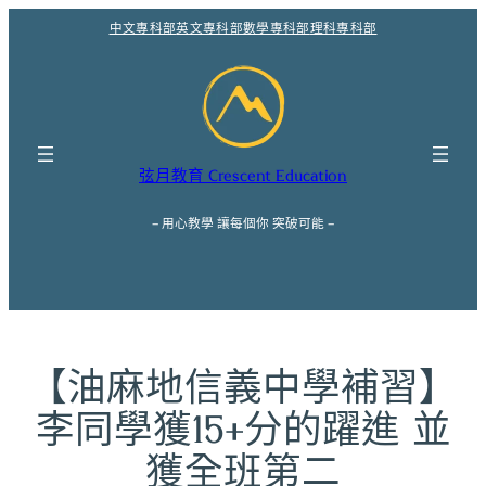
跳
中文專科部
英文專科部
數學專科部
理科專科部
至
主
要
內
容
弦月教育 Crescent Education
– 用心教學 讓每個你 突破可能 –
【油麻地信義中學補習】
李同學獲15+分的躍進 並
獲全班第二