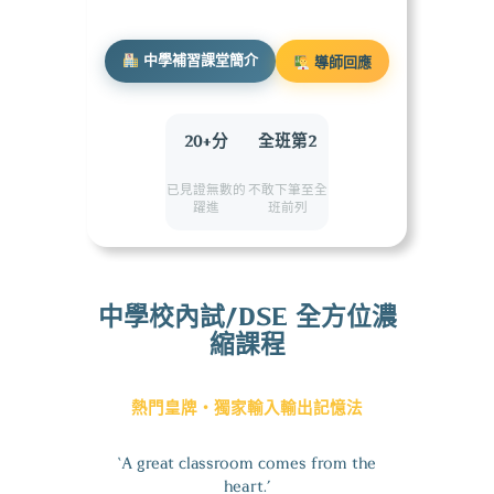
中學補習課堂簡介
導師回應
20+分
全班第2
弦月導師回應
Miss Li
已見證無數的
不敢下筆至全
躍進
班前列
中學校內試/DSE 全方位濃
縮課程
熱門皇牌・獨家輸入輸出記憶法
‘A great classroom comes from the
heart.’