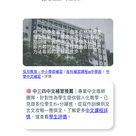
中三四中文補習 – 由不合格進步至
獲全班第二！獨家記憶法+針對弱
點訓練。我們明白落筆個下往往是
最困難的，但只要找到適合自己的
方法看到的是輕鬆進步。
弦月教育 – 中小學部補習
/
各科補習課程@中學部
/
中
學中文補習
/ 評價
中三四中文補習推薦：
專業中文導師
團隊，針對性為學生提供個人化教學。已
見證多位學生15+分躍進，從寫作訓練到文
言文攻略一應俱全。了解更多
中文課程詳
情
，或查看
學生評價
。