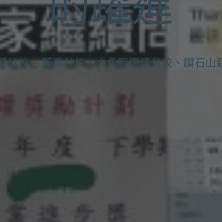
的躍進
3間分校 – 荃灣分校、大角咀南昌分校、鑽石山