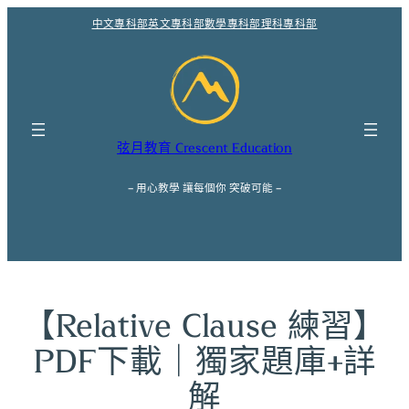
跳
中文專科部
英文專科部
數學專科部
理科專科部
至
主
要
內
容
弦月教育 Crescent Education
– 用心教學 讓每個你 突破可能 –
【Relative Clause 練習】
PDF下載｜獨家題庫+詳
解