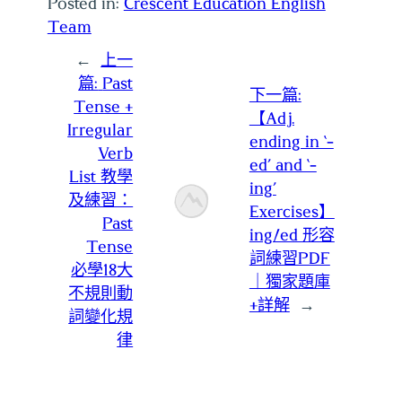
Posted in:
Crescent Education English
Team
←
上一
篇:
Past
下一篇:
Tense +
【Adj.
Irregular
ending in ‘-
Verb
ed’ and ‘-
List 教學
ing’
及練習：
Exercises】
Past
ing/ed 形容
Tense
詞練習PDF
必學18大
｜獨家題庫
不規則動
+詳解
→
詞變化規
律