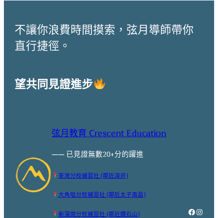
不讓你浪費時間摸索，弦月導師帶你
直行捷徑。
望共同見證進步
弦月教育 Crescent Education
—— 已見證無數20+分的躍進
荃灣分校補習社 (鄰近深井)
大角咀分校補習社 (鄰近太子南昌)
Faceboo
Instag
新蒲崗分校補習社 (鄰近鑽石山)