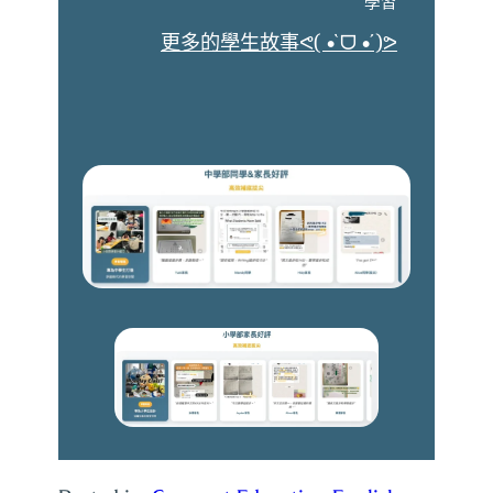
學習
更多的學生故事ᕙ( •̀ ᗜ •́ )ᕗ