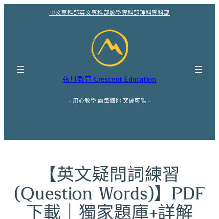
跳
中文專科部
英文專科部
數學專科部
理科專科部
至
主
要
內
容
弦月教育 Crescent Education
– 用心教學 讓每個你 突破可能 –
【英文疑問詞練習
(Question Words)】PDF
下載｜獨家題庫+詳解