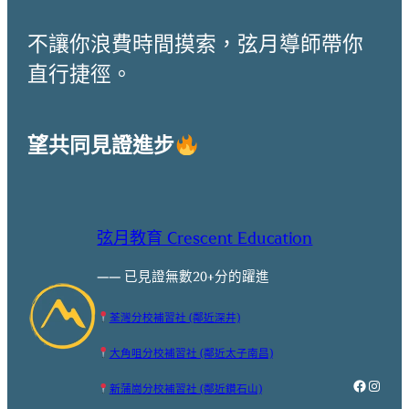
不讓你浪費時間摸索，弦月導師帶你
直行捷徑。
望共同見證進步
弦月教育 Crescent Education
—— 已見證無數20+分的躍進
荃灣分校補習社 (鄰近深井)
大角咀分校補習社 (鄰近太子南昌)
Faceboo
Instag
新蒲崗分校補習社 (鄰近鑽石山)