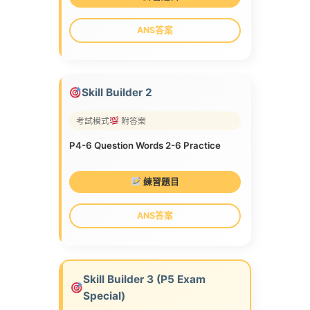
ANS答案
Skill Builder 2
考試模式
附答案
P4-6 Question Words 2-6 Practice
練習題目
ANS答案
Skill Builder 3 (P5 Exam
Special)