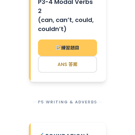
P3-4 Modal Verbs
2
(can, can’t, could,
couldn’t)
練習題目
ANS 答案
P5 WRITING & ADVERBS