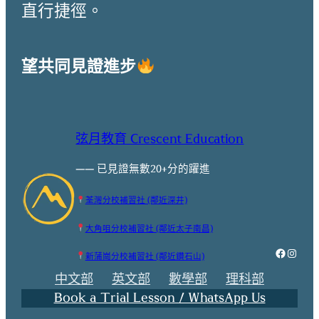
直行捷徑。
望共同見證進步
弦月教育 Crescent Education
—— 已見證無數20+分的躍進
荃灣分校補習社 (鄰近深井)
大角咀分校補習社 (鄰近太子南昌)
Faceboo
Instag
新蒲崗分校補習社 (鄰近鑽石山)
中文部
英文部
數學部
理科部
Book a Trial Lesson / WhatsApp Us