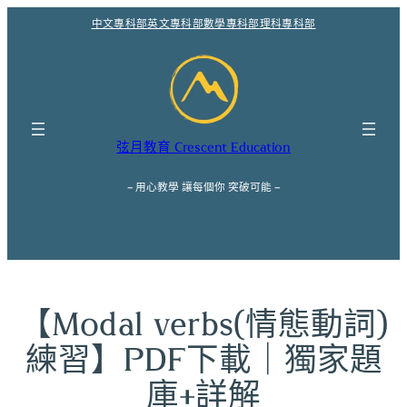
跳
中文專科部
英文專科部
數學專科部
理科專科部
至
主
要
內
容
弦月教育 Crescent Education
– 用心教學 讓每個你 突破可能 –
【Modal verbs(情態動詞)
練習】PDF下載｜獨家題
庫+詳解