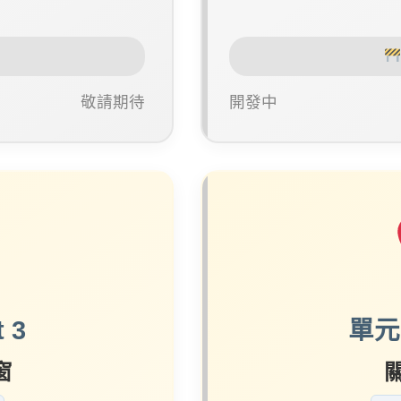
敬請期待
開發中
 3
單元四
窗