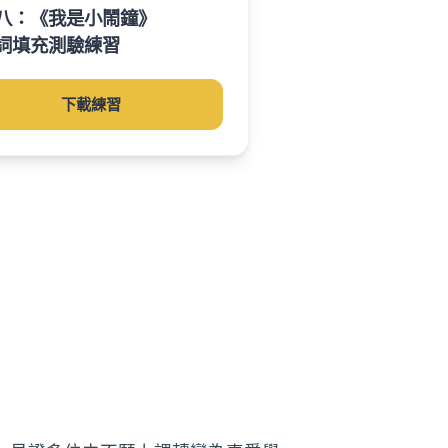
八：《我是小鬧鐘》
詞填充測驗練習
下載練習