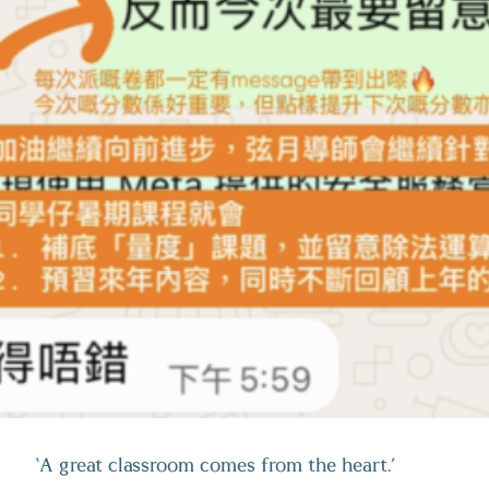
分
補底/拔
100%
進
針對性提
全方位濃縮補習課程
熱門皇牌・獨家輸入輸出記憶法
‘A great classroom comes from the heart.’