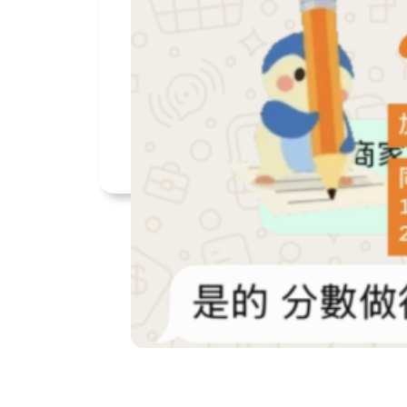
弦月導師回應
20+
Miss Li
已見證
無數的躍